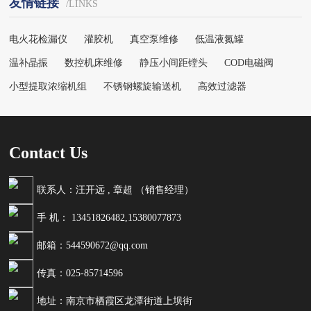
友情链接
/LINKS
电火花检漏仪
灌胶机
真空泵维修
低温液氮罐
温补晶振
数控机床维修
静压小间距镗头
COD电磁阀
小型提取浓缩机组
不锈钢螺旋输送机
高效过滤器
Contact Us
联系人：汪开远 , 章超 （销售经理）
手 机： 13451826482,15380077873
邮箱：544590672@qq.com
传真：025-85714596
地址：南京市栖霞区龙潭街道上坝街