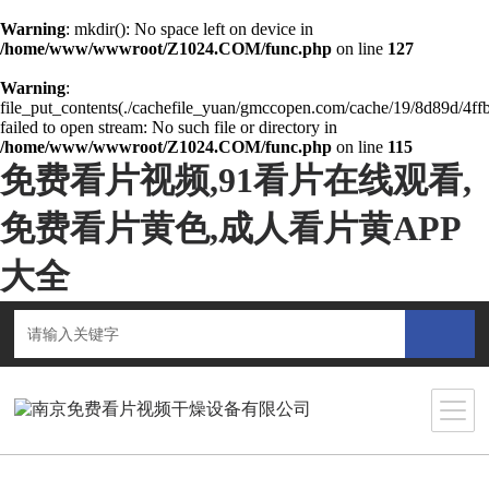
Warning
: mkdir(): No space left on device in
/home/www/wwwroot/Z1024.COM/func.php
on line
127
Warning
:
file_put_contents(./cachefile_yuan/gmccopen.com/cache/19/8d89d/4ffb
failed to open stream: No such file or directory in
/home/www/wwwroot/Z1024.COM/func.php
on line
115
免费看片视频,91看片在线观看,
免费看片黄色,成人看片黄APP
大全